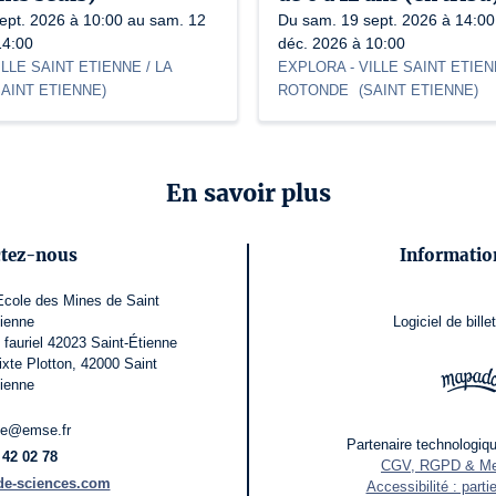
ept. 2026 à 10:00 au sam. 12
Du sam. 19 sept. 2026 à 14:00
14:00
déc. 2026 à 10:00
ILLE SAINT ETIENNE / LA
EXPLORA
- VILLE SAINT ETIEN
AINT ETIENNE
)
ROTONDE
(
SAINT ETIENNE
)
En savoir plus
tez-nous
Information
cole des Mines de Saint
ienne
Logiciel de billet
auriel 42023 Saint-Étienne
xte Plotton, 42000 Saint
ienne
de@emse.fr
Partenaire technologiqu
 42 02 78
CGV, RGPD & Men
de-sciences.com
Accessibilité : part