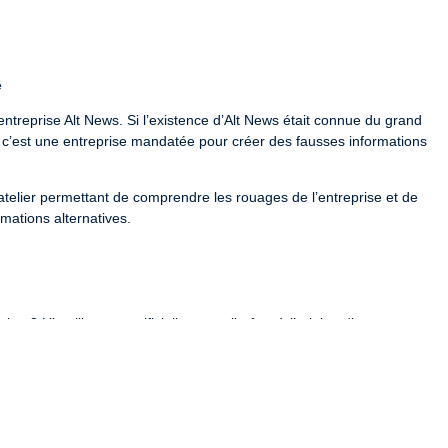
e
entreprise Alt News. Si l’existence d’Alt News était connue du grand 
r c’est une entreprise mandatée pour créer des fausses informations 
atelier permettant de comprendre les rouages de l’entreprise et de 
rmations alternatives.
n ? L’intelligence artificielle peut-elle être à l’origine d’une œuvre 
rmation ? Un système d’IA peut-il me reconnaître ?
, l’aventure Alt News vous propose de répondre à ces questions en 
elle et de la désinformation.
e de la Culture, de la Ville de Saint-Étienne, du Consulat général de 