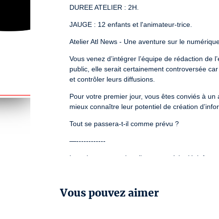
DUREE ATELIER : 2H.
JAUGE : 12 enfants et l'animateur-trice.
Atelier Atl News - Une aventure sur le numériqu
Vous venez d’intégrer l’équipe de rédaction de l’
public, elle serait certainement controversée ca
et contrôler leurs diffusions.
Pour votre premier jour, vous êtes conviés à un 
mieux connaître leur potentiel de création d’info
Tout se passera-t-il comme prévu ?
—------------
Les pharaons avaient-ils recours à la désinformatio
d’art ? Quels sont les mécanismes de la désinfo
Composée de 5 ateliers ludiques et participatifs
Vous pouvez aimer
plongeant dans l’univers de l’intelligence artifici
AltNews a été réalisé avec le soutien du Ministèr