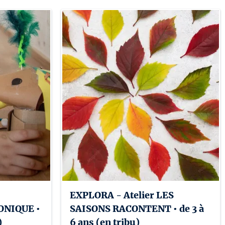
l

ions internationales et de la Francophonie du Québec et le ministère 
publique française, dans le cadre de la Commission permanente de 
EXPLORA - Atelier LES
NIQUE •
SAISONS RACONTENT • de 3 à
)
6 ans (en tribu)