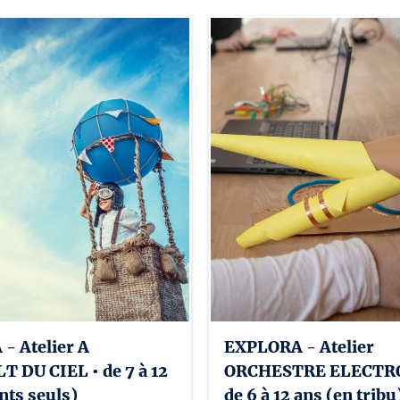
France à Québec et de la Fondation Blaise Pasca
Ce projet est soutenu par le ministère des Relat
de l’Europe et des Affaires étrangères de la Ré
coopération franco-québécoise
- Atelier A
EXPLORA - Atelier
 DU CIEL • de 7 à 12
ORCHESTRE ELECTRO
nts seuls)
de 6 à 12 ans (en tribu