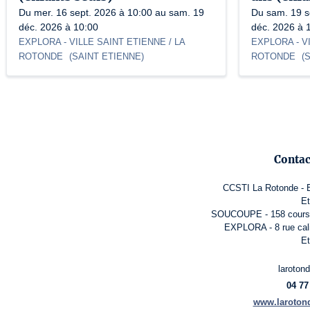
Du mer. 16 sept. 2026 à 10:00 au sam. 19
Du sam. 19 s
déc. 2026 à 10:00
déc. 2026 à 
EXPLORA
- VILLE SAINT ETIENNE / LA
EXPLORA
- V
ROTONDE
(
SAINT ETIENNE
)
ROTONDE
(
S
Contac
CCSTI La Rotonde - E
Et
SOUCOUPE - 158 cours f
EXPLORA - 8 rue cali
Et
laroton
04 77
www.laroton