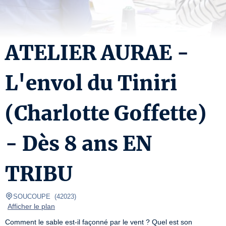
ATELIER AURAE -
L'envol du Tiniri
(Charlotte Goffette)
- Dès 8 ans EN
TRIBU
SOUCOUPE 
(
42023
)
Afficher le plan
Comment le sable est-il façonné par le vent ? Quel est son 